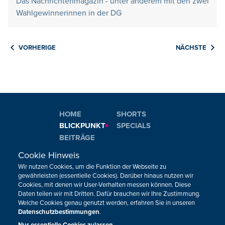
Das Nachrichtenmagazin - unter anderem mit den zwei
Wahlgewinnerinnen in der DG
VORHERIGE
NÄCHSTE
HOME
SHORTS
BLICKPUNKT
SPECIALS
BEITRÄGE
Cookie Hinweis
Neuigkeiten zum BRF als Newsletter
Wir nutzen Cookies, um die Funktion der Webseite zu
gewährleisten (essentielle Cookies). Darüber hinaus nutzen wir
Cookies, mit denen wir User-Verhalten messen können. Diese
Daten teilen wir mit Dritten. Dafür brauchen wir Ihre Zustimmung.
JETZT ANMELDEN
Welche Cookies genau genutzt werden, erfahren Sie in unseren
Datenschutzbestimmungen
.