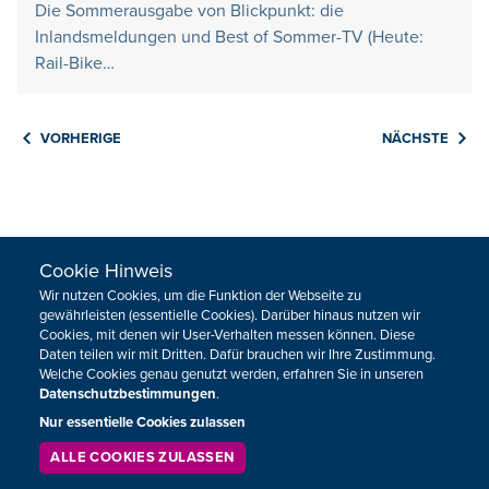
Die Sommerausgabe von Blickpunkt: die
Inlandsmeldungen und Best of Sommer-TV (Heute:
Rail-Bike…
VORHERIGE
NÄCHSTE
Cookie Hinweis
HOME
SHORTS
Wir nutzen Cookies, um die Funktion der Webseite zu
BLICKPUNKT
SPECIALS
gewährleisten (essentielle Cookies). Darüber hinaus nutzen wir
BEITRÄGE
Cookies, mit denen wir User-Verhalten messen können. Diese
Daten teilen wir mit Dritten. Dafür brauchen wir Ihre Zustimmung.
Welche Cookies genau genutzt werden, erfahren Sie in unseren
Neuigkeiten zum BRF als Newsletter
Datenschutzbestimmungen
.
Nur essentielle Cookies zulassen
ALLE COOKIES ZULASSEN
JETZT ANMELDEN
SERVICE
LIVESTREAM
PODCAST
SUCHEN