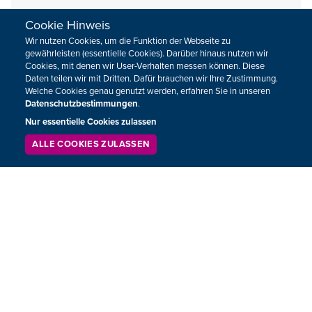
König Philippe ist in seiner Rede zum Nationalfeiertag
Cookie Hinweis
auf verschiedene große Herausforderungen…
Wir nutzen Cookies, um die Funktion der Webseite zu
gewährleisten (essentielle Cookies). Darüber hinaus nutzen wir
Cookies, mit denen wir User-Verhalten messen können. Diese
Daten teilen wir mit Dritten. Dafür brauchen wir Ihre Zustimmung.
Welche Cookies genau genutzt werden, erfahren Sie in unseren
Datenschutzbestimmungen
.
Nur essentielle Cookies zulassen
ALLE COOKIES ZULASSEN
SERVICE
LIVESTREAM
PODCAST
SUCHEN
SHORTS
19.07.2026
18:00
FH-Studentin entwickelt Brettspiel zum
Hochwasserschutz