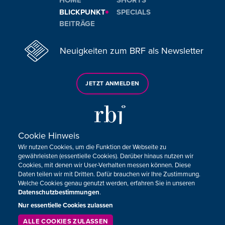
HOME
SHORTS
BLICKPUNKT
SPECIALS
BEITRÄGE
Neuigkeiten zum BRF als Newsletter
JETZT ANMELDEN
Cookie Hinweis
Wir nutzen Cookies, um die Funktion der Webseite zu
Sie haben noch Fragen oder Anmerkungen?
gewährleisten (essentielle Cookies). Darüber hinaus nutzen wir
Cookies, mit denen wir User-Verhalten messen können. Diese
KONTAKTIEREN SIE UNS!
Daten teilen wir mit Dritten. Dafür brauchen wir Ihre Zustimmung.
Welche Cookies genau genutzt werden, erfahren Sie in unseren
Datenschutzbestimmungen
.
Impressum
Datenschutz
Kontakt
Barrierefreiheit
Cookie-Zustimmung anpassen
Nur essentielle Cookies zulassen
ALLE COOKIES ZULASSEN