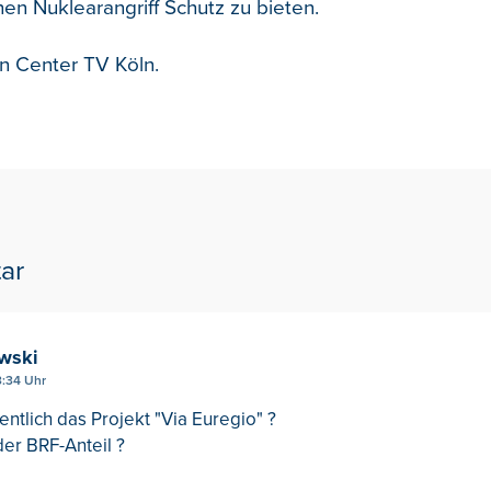
en Nuklearangriff Schutz zu bieten.
on Center TV Köln.
ar
wski
:34 Uhr
entlich das Projekt "Via Euregio" ?
der BRF-Anteil ?