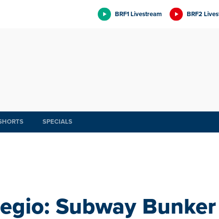
BRF1 Livestream
BRF2 Lives
SHORTS
SPECIALS
regio: Subway Bunker 