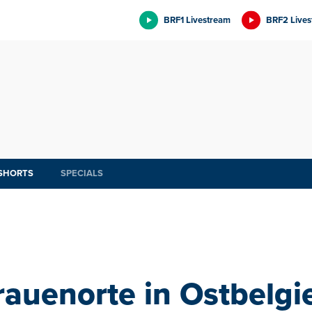
BRF1 Livestream
BRF2 Lives
SHORTS
SPECIALS
rauenorte in Ostbelgi