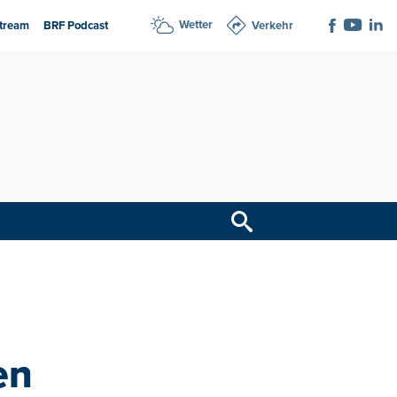
Wetter
tream
BRF Podcast
Verkehr
en