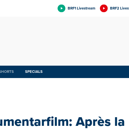
BRF1 Livestream
BRF2 Lives
SHORTS
SPECIALS
mentarfilm: Après la 