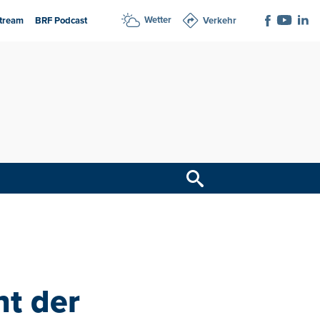
Wetter
tream
BRF Podcast
Verkehr
t der