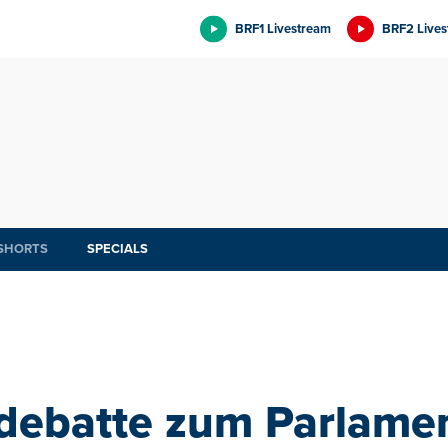
BRF1 Livestream
BRF2 Lives
SHORTS
SPECIALS
debatte zum Parlamen