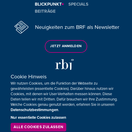
BLICKPUNKT
SPECIALS
BEITRÄGE
Neuigkeiten zum BRF als Newsletter
JETZT ANMELDEN
Cookie Hinweis
Wir nutzen Cookies, um die Funktion der Webseite zu
Sie haben noch Fragen oder Anmerkungen?
gewährleisten (essentielle Cookies). Darüber hinaus nutzen wir
Cookies, mit denen wir User-Verhalten messen können. Diese
KONTAKTIEREN SIE UNS!
Daten teilen wir mit Dritten. Dafür brauchen wir Ihre Zustimmung.
Welche Cookies genau genutzt werden, erfahren Sie in unseren
Datenschutzbestimmungen
.
Impressum
Datenschutz
Kontakt
Barrierefreiheit
Cookie-Zustimmung anpassen
Nur essentielle Cookies zulassen
ALLE COOKIES ZULASSEN
SERVICE
LIVESTREAM
PODCAST