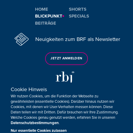
HOME
SHORTS
BLICKPUNKT
SPECIALS
BEITRÄGE
Neuigkeiten zum BRF als Newsletter
JETZT ANMELDEN
Cookie Hinweis
Wir nutzen Cookies, um die Funktion der Webseite zu
Sie haben noch Fragen oder Anmerkungen?
gewährleisten (essentielle Cookies). Darüber hinaus nutzen wir
Cookies, mit denen wir User-Verhalten messen können. Diese
KONTAKTIEREN SIE UNS!
Daten teilen wir mit Dritten. Dafür brauchen wir Ihre Zustimmung.
Welche Cookies genau genutzt werden, erfahren Sie in unseren
Datenschutzbestimmungen
.
Impressum
Datenschutz
Kontakt
Barrierefreiheit
Cookie-Zustimmung anpassen
Nur essentielle Cookies zulassen