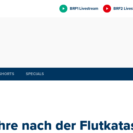
BRF1 Livestream
BRF2 Lives
SHORTS
SPECIALS
hre nach der Flutkata