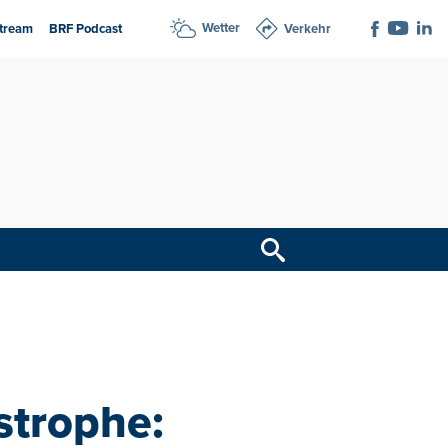
Wetter
tream
BRF Podcast
Verkehr
strophe: