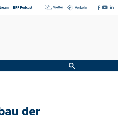
Wetter
tream
BRF Podcast
Verkehr
bau der