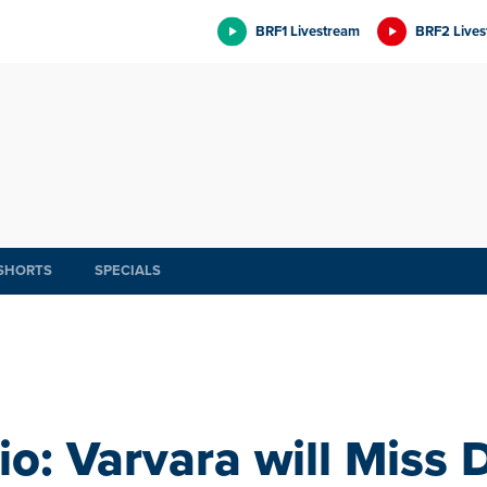
BRF1 Livestream
BRF2 Lives
SHORTS
SPECIALS
o: Varvara will Miss 