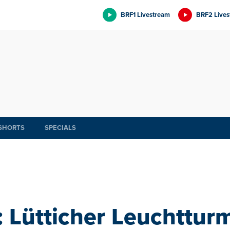
BRF1 Livestream
BRF2 Lives
SHORTS
SPECIALS
: Lütticher Leuchtturm