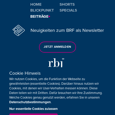
HOME
SHORTS
BLICKPUNKT
SPECIALS
BEITRÄGE
Neuigkeiten zum BRF als Newsletter
JETZT ANMELDEN
Cookie Hinweis
Wir nutzen Cookies, um die Funktion der Webseite zu
Sie haben noch Fragen oder Anmerkungen?
gewährleisten (essentielle Cookies). Darüber hinaus nutzen wir
Cookies, mit denen wir User-Verhalten messen können. Diese
KONTAKTIEREN SIE UNS!
Daten teilen wir mit Dritten. Dafür brauchen wir Ihre Zustimmung.
Welche Cookies genau genutzt werden, erfahren Sie in unseren
Datenschutzbestimmungen
.
Impressum
Datenschutz
Kontakt
Barrierefreiheit
Cookie-Zustimmung anpassen
Nur essentielle Cookies zulassen