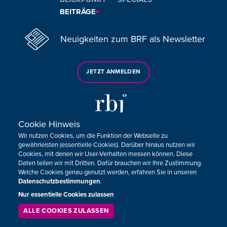
BEITRÄGE
Neuigkeiten zum BRF als Newsletter
JETZT ANMELDEN
Cookie Hinweis
Wir nutzen Cookies, um die Funktion der Webseite zu
Sie haben noch Fragen oder Anmerkungen?
gewährleisten (essentielle Cookies). Darüber hinaus nutzen wir
Cookies, mit denen wir User-Verhalten messen können. Diese
KONTAKTIEREN SIE UNS!
Daten teilen wir mit Dritten. Dafür brauchen wir Ihre Zustimmung.
Welche Cookies genau genutzt werden, erfahren Sie in unseren
Datenschutzbestimmungen
.
Impressum
Datenschutz
Kontakt
Barrierefreiheit
Cookie-Zustimmung anpassen
Nur essentielle Cookies zulassen
ALLE COOKIES ZULASSEN
SERVICE
LIVESTREAM
PODCAST
SUCHEN